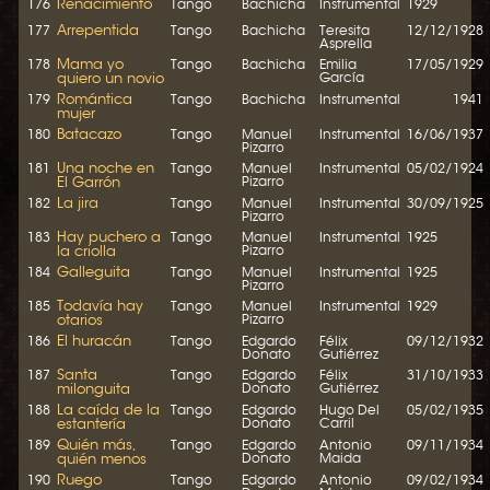
Renacimiento
176
Tango
Bachicha
Instrumental
1929
Arrepentida
177
Tango
Bachicha
Teresita
12/12/1928
Asprella
Mama yo
178
Tango
Bachicha
Emilia
17/05/1929
quiero un novio
García
Romántica
179
Tango
Bachicha
Instrumental
1941
mujer
Batacazo
180
Tango
Manuel
Instrumental
16/06/1937
Pizarro
Una noche en
181
Tango
Manuel
Instrumental
05/02/1924
El Garrón
Pizarro
La jira
182
Tango
Manuel
Instrumental
30/09/1925
Pizarro
Hay puchero a
183
Tango
Manuel
Instrumental
1925
la criolla
Pizarro
Galleguita
184
Tango
Manuel
Instrumental
1925
Pizarro
Todavía hay
185
Tango
Manuel
Instrumental
1929
otarios
Pizarro
El huracán
186
Tango
Edgardo
Félix
09/12/1932
Donato
Gutiérrez
Santa
187
Tango
Edgardo
Félix
31/10/1933
milonguita
Donato
Gutiérrez
La caída de la
188
Tango
Edgardo
Hugo Del
05/02/1935
estantería
Donato
Carril
Quién más,
189
Tango
Edgardo
Antonio
09/11/1934
quién menos
Donato
Maida
Ruego
190
Tango
Edgardo
Antonio
09/02/1934