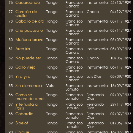
Cacareando
76
Tango
Francisco
Instrumental
23/10/1929
Canaro
Corazón de
77
Tango
Francisco
Charlo
04/12/1929
criollo
Canaro
Caballo de oro
78
Tango
Francisco
Instrumental
08/11/1927
Canaro
Che papusa oí
79
Tango
Francisco
Instrumental
03/11/1927
Canaro
Muñeca brava
80
Tango
Francisco
Instrumental
03/09/1928
Canaro
Arco iris
81
Tango
Francisco
Instrumental
03/09/1928
Canaro
No puede ser
82
Tango
Francisco
Charlo
10/05/1929
Canaro
Gallo viejo
83
Tango
Francisco
Instrumental
06/11/1929
Canaro
Yira yira
84
Tango
Francisco
Luis Díaz
05/09/1930
Canaro
Sin clemencia
85
Vals
Francisco
Instrumental
16/09/1930
Lomuto
Como se
86
Tango
Francisco
Fernando
07/09/1933
muere de amor
Lomuto
Díaz
Y te fuista a
87
Tango
Francisco
Fernando
29/11/1934
París
Lomuto
Díaz
Cobardía
88
Tango
Francisco
Fernando
07/07/1933
Lomuto
Díaz
Bibelot
89
Tango
Francisco
Fernando
01/06/1934
Lomuto
Díaz
Chiqué
90
Tango
Francisco
Instrumental
16/07/1927