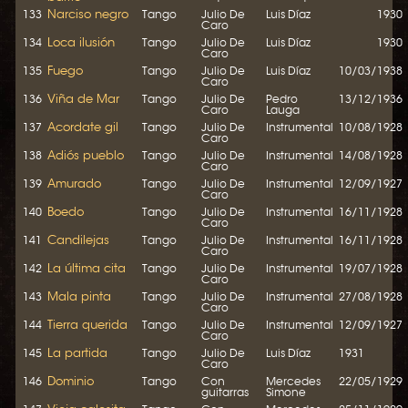
Narciso negro
133
Tango
Julio De
Luis Díaz
1930
Caro
Loca ilusión
134
Tango
Julio De
Luis Díaz
1930
Caro
Fuego
135
Tango
Julio De
Luis Díaz
10/03/1938
Caro
Viña de Mar
136
Tango
Julio De
Pedro
13/12/1936
Caro
Lauga
Acordate gil
137
Tango
Julio De
Instrumental
10/08/1928
Caro
Adiós pueblo
138
Tango
Julio De
Instrumental
14/08/1928
Caro
Amurado
139
Tango
Julio De
Instrumental
12/09/1927
Caro
Boedo
140
Tango
Julio De
Instrumental
16/11/1928
Caro
Candilejas
141
Tango
Julio De
Instrumental
16/11/1928
Caro
La última cita
142
Tango
Julio De
Instrumental
19/07/1928
Caro
Mala pinta
143
Tango
Julio De
Instrumental
27/08/1928
Caro
Tierra querida
144
Tango
Julio De
Instrumental
12/09/1927
Caro
La partida
145
Tango
Julio De
Luis Díaz
1931
Caro
Dominio
146
Tango
Con
Mercedes
22/05/1929
guitarras
Simone