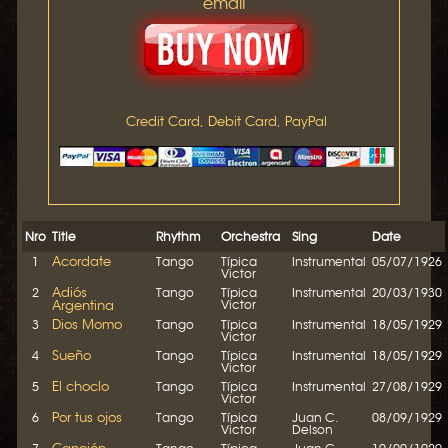
email
Credit Card, Debit Card, PayPal
Nro
Title
Rhythm
Orchestra
Sing
Date
Acordate
1
Tango
Típica
Instrumental
05/07/1926
Victor
Adiós
2
Tango
Típica
Instrumental
20/03/1930
Argentina
Victor
Dios Momo
3
Tango
Típica
Instrumental
18/05/1929
Victor
Sueño
4
Tango
Típica
Instrumental
18/05/1929
Victor
El choclo
5
Tango
Típica
Instrumental
27/08/1929
Victor
Por tus ojos
6
Tango
Típica
Juan C.
08/09/1929
Victor
Delson