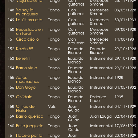
Vieja calesita
147
Tango
Con
Mercedes
25/11/1929
guitarras
Simone
Yo soy la
148
Tango
Con
Mercedes
03/05/1928
milonguera
guitarras
Simone
La última cita
149
Tango
Con
Mercedes
30/01/1933
guitarras
Simone
Recostado en
150
Tango
Con
Mercedes
09/08/1928
un farol
guitarras
Simone
Circo criollo
151
Tango
Con
Mercedes
14/08/1931
orquesta
Simone
Razón 5ª
152
Tango
Eduardo
Eduardo
29/10/1928
Bianco
Bianco
Berretín
153
Tango
Eduardo
Instrumental
29/10/1928
Bianco
Barrio viejo
154
Tango
Eduardo
Instrumental
29/10/1928
Bianco
Adiós
155
Tango
Eduardo
Instrumental
1928
muchachos
Bianco
Don Goyo
156
Tango
Eduardo
Instrumental
04/05/1932
Bianco
Olvídala
157
Tango
Eduardo
Federico
1935
Bianco
Linae
Orillas del
158
Vals
Juan
Instrumental
04/11/1929
Plata
Guido
Barrio querido
159
Tango
Juan
Juan Lauga
02/04/1930
Guido
Bello jueguete
160
Tango
Juan
Instrumental
17/06/1929
Guido
Hacelo por la
161
Tango
Juan
Instrumental
23/04/1929