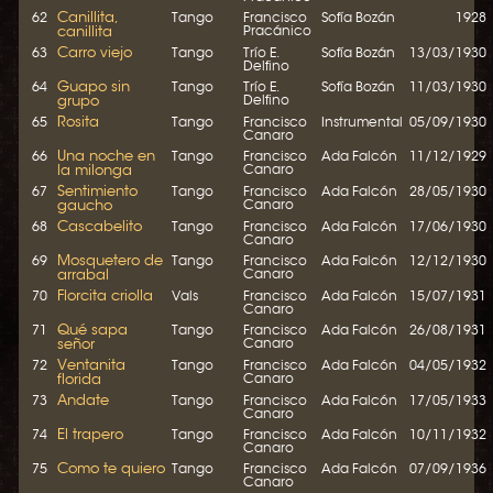
Canillita,
62
Tango
Francisco
Sofía Bozán
1928
canillita
Pracánico
Carro viejo
63
Tango
Trío E.
Sofía Bozán
13/03/1930
Delfino
Guapo sin
64
Tango
Trío E.
Sofía Bozán
11/03/1930
grupo
Delfino
Rosita
65
Tango
Francisco
Instrumental
05/09/1930
Canaro
Una noche en
66
Tango
Francisco
Ada Falcón
11/12/1929
la milonga
Canaro
Sentimiento
67
Tango
Francisco
Ada Falcón
28/05/1930
gaucho
Canaro
Cascabelito
68
Tango
Francisco
Ada Falcón
17/06/1930
Canaro
Mosquetero de
69
Tango
Francisco
Ada Falcón
12/12/1930
arrabal
Canaro
Florcita criolla
70
Vals
Francisco
Ada Falcón
15/07/1931
Canaro
Qué sapa
71
Tango
Francisco
Ada Falcón
26/08/1931
señor
Canaro
Ventanita
72
Tango
Francisco
Ada Falcón
04/05/1932
florida
Canaro
Andate
73
Tango
Francisco
Ada Falcón
17/05/1933
Canaro
El trapero
74
Tango
Francisco
Ada Falcón
10/11/1932
Canaro
Como te quiero
75
Tango
Francisco
Ada Falcón
07/09/1936
Canaro