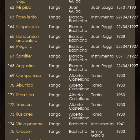
vieja
Guido
Mi piba
162
Tango
Juan
Juan Lauga
13/01/1931
Guido
Paso lento
163
Tango
Bianco-
Instrumental
22/04/1927
Bachicha
Crepúsculo
164
Tango
Bianco-
Juan Raggi
22/04/1927
Bachicha
Bandoneón
165
Tango
Bianco-
Juan Raggi
1928
arrabalero
Bachicha
Plegaria
166
Tango
Bianco-
Juan Raggi
22/04/1927
Bachicha
Samitier
167
Tango
Bianco-
Instrumental
03/11/1927
Bachicha
Angustia
168
Tango
Bianco-
Juan Raggi
22/04/1927
Bachicha
Campanazo
169
Tango
Alberto
Tania
1930
Castellano
Aburrido
170
Tango
Alberto
Tania
1930
Castellano
Rica tipa
171
Tango
Alberto
Tania
1930
Castellano
Traición
172
Tango
Alberto
Tania
1930
Castellano
Ilusiones
173
Tango
Alberto
Tania
1930
Castellano
Viejo poncho
174
Tango
Bachicha
Instrumental
1941
Oración
175
Tango
Bachicha
Emilia
1930
García