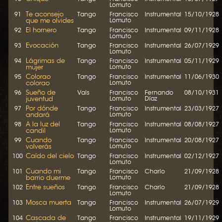
Lomuto
Te aconsejo
91
Tango
Francisco
Instrumental
15/10/1928
que me olvides
Lomuto
El hornero
92
Tango
Francisco
Instrumental
09/11/1928
Lomuto
Evocación
93
Tango
Francisco
Instrumental
26/07/1929
Lomuto
Lágrimas de
94
Tango
Francisco
Instrumental
05/11/1929
mujer
Lomuto
Colorao
95
Tango
Francisco
Instrumental
11/06/1930
colorao
Lomuto
Sueño de
96
Vals
Francisco
Fernando
08/10/1931
juventud
Lomuto
Díaz
Por dónde
97
Tango
Francisco
Instrumental
23/03/1927
andará
Lomuto
A la luz del
98
Tango
Francisco
Instrumental
08/08/1927
candil
Lomuto
Cuando
99
Tango
Francisco
Instrumental
20/08/1927
volverás
Lomuto
Caído del cielo
100
Tango
Francisco
Instrumental
02/12/1927
Lomuto
Cuando mi
101
Tango
Francisco
Charlo
21/09/1928
barrio duerme
Lomuto
Entre sueños
102
Tango
Francisco
Charlo
21/09/1928
Lomuto
Mosca muerta
103
Tango
Francisco
Instrumental
26/07/1929
Lomuto
Cascada de
104
Tango
Francisco
Instrumental
19/11/1929