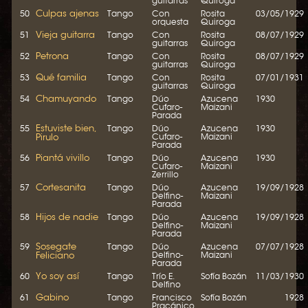
guitarras
Quiroga
Culpas ajenas
50
Tango
Con
Rosita
03/05/1929
orquesta
Quiroga
Vieja guitarra
51
Tango
Con
Rosita
08/07/1929
guitarras
Quiroga
Petrona
52
Tango
Con
Rosita
08/07/1929
guitarras
Quiroga
Qué familia
53
Tango
Con
Rosita
07/01/1931
guitarras
Quiroga
Chamuyando
54
Tango
Dúo
Azucena
1930
Cufaro-
Maizani
Parada
Estuviste bien,
55
Tango
Dúo
Azucena
1930
Pirulo
Cufaro-
Maizani
Parada
Piantá vivillo
56
Tango
Dúo
Azucena
1930
Cufaro-
Maizani
Zerrillo
Cortesanita
57
Tango
Dúo
Azucena
19/09/1928
Delfino-
Maizani
Parada
Hijos de nadie
58
Tango
Dúo
Azucena
19/09/1928
Delfino-
Maizani
Parada
Sosegate
59
Tango
Dúo
Azucena
07/07/1928
Feliciano
Delfino-
Maizani
Parada
Yo soy así
60
Tango
Trío E.
Sofía Bozán
11/03/1930
Delfino
Gabino
61
Tango
Francisco
Sofía Bozán
1928
Pracánico