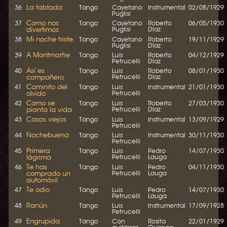
La tablada
36
Tango
Cayetano
Instrumental
02/08/1929
Puglisi
Como nos
37
Tango
Cayetano
Roberto
06/05/1930
divertimos
Puglisi
Díaz
Mi noche triste
38
Tango
Cayetano
Roberto
19/11/1929
Puglisi
Díaz
A Montmartre
39
Tango
Luis
Roberto
04/12/1929
Petrucelli
Díaz
Así es
40
Tango
Luis
Roberto
08/01/1930
compañero
Petrucelli
Díaz
Caminito del
41
Tango
Luis
Instrumental
21/01/1930
olvido
Petrucelli
Como se
42
Tango
Luis
Roberto
27/03/1930
pianta la vida
Petrucelli
Díaz
Cosas viejas
43
Tango
Luis
Instrumental
13/09/1929
Petrucelli
Nochebuena
44
Tango
Luis
Instrumental
30/11/1930
Petrucelli
Primera
45
Tango
Luis
Pedro
14/07/1930
lágrima
Petrucelli
Lauga
Te has
46
Tango
Luis
Pedro
04/11/1930
comprado un
Petrucelli
Lauga
automóvil
Te odio
47
Tango
Luis
Pedro
14/07/1930
Petrucelli
Lauga
Ranún
48
Tango
Luis
Instrumental
17/09/1928
Petrucelli
Engrupida
49
Tango
Con
Rosita
22/01/1929