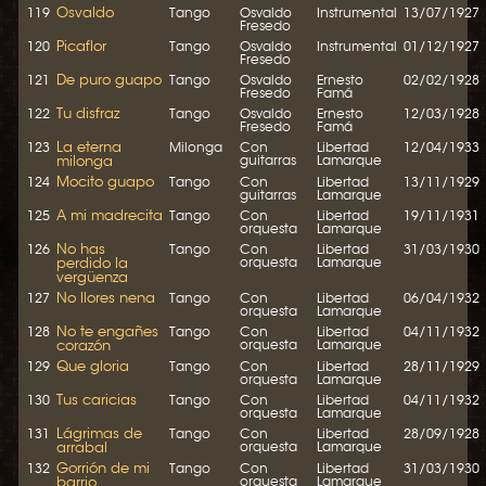
Osvaldo
119
Tango
Osvaldo
Instrumental
13/07/1927
Fresedo
Picaflor
120
Tango
Osvaldo
Instrumental
01/12/1927
Fresedo
De puro guapo
121
Tango
Osvaldo
Ernesto
02/02/1928
Fresedo
Famá
Tu disfraz
122
Tango
Osvaldo
Ernesto
12/03/1928
Fresedo
Famá
La eterna
123
Milonga
Con
Libertad
12/04/1933
milonga
guitarras
Lamarque
Mocito guapo
124
Tango
Con
Libertad
13/11/1929
guitarras
Lamarque
A mi madrecita
125
Tango
Con
Libertad
19/11/1931
orquesta
Lamarque
No has
126
Tango
Con
Libertad
31/03/1930
perdido la
orquesta
Lamarque
vergüenza
No llores nena
127
Tango
Con
Libertad
06/04/1932
orquesta
Lamarque
No te engañes
128
Tango
Con
Libertad
04/11/1932
corazón
orquesta
Lamarque
Que gloria
129
Tango
Con
Libertad
28/11/1929
orquesta
Lamarque
Tus caricias
130
Tango
Con
Libertad
04/11/1932
orquesta
Lamarque
Lágrimas de
131
Tango
Con
Libertad
28/09/1928
arrabal
orquesta
Lamarque
Gorrión de mi
132
Tango
Con
Libertad
31/03/1930
barrio
orquesta
Lamarque