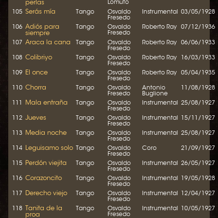
perlas
Lomuto
Serás mía
105
Tango
Osvaldo
Instrumental
03/05/1928
Fresedo
Adiós para
106
Tango
Osvaldo
Roberto Ray
07/12/1936
siempre
Fresedo
Araca la cana
107
Tango
Osvaldo
Roberto Ray
06/06/1933
Fresedo
Colibriyo
108
Tango
Osvaldo
Roberto Ray
16/03/1933
Fresedo
El once
109
Tango
Osvaldo
Roberto Ray
05/04/1935
Fresedo
Chorra
110
Tango
Osvaldo
Antonio
11/08/1928
Fresedo
Buglione
Mala entraña
111
Tango
Osvaldo
Instrumental
25/08/1927
Fresedo
Jueves
112
Tango
Osvaldo
Instrumental
15/11/1927
Fresedo
Media noche
113
Tango
Osvaldo
Instrumental
25/08/1927
Fresedo
Leguisamo solo
114
Tango
Osvaldo
Coro
21/09/1927
Fresedo
Perdón viejita
115
Tango
Osvaldo
Instrumental
26/05/1927
Fresedo
Corazoncito
116
Tango
Osvaldo
Instrumental
19/05/1928
Fresedo
Derecho viejo
117
Tango
Osvaldo
Instrumental
12/04/1927
Fresedo
Tanita de la
118
Tango
Osvaldo
Instrumental
10/05/1927
proa
Fresedo