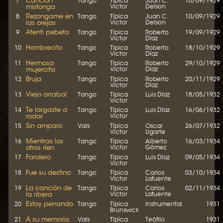
Canción
7
Tango
Típica
Juan C.
10/09/1929
mistonga
Victor
Delson
Rezongame en
8
Tango
Típica
Juan C.
10/09/1929
las orejas
Victor
Delson
Atenti pebeta
9
Tango
Típica
Roberto
19/09/1929
Victor
Díaz
Hombrecito
10
Tango
Típica
Roberto
18/10/1929
Victor
Díaz
Hermosa
11
Tango
Típica
Roberto
29/10/1929
mujercita
Victor
Díaz
Bruja
12
Tango
Típica
Roberto
20/11/1929
Victor
Díaz
Viejo arrabal
13
Tango
Típica
Luis Díaz
18/05/1932
Victor
Te largaste a
14
Tango
Típica
Luis Díaz
16/06/1932
rodar
Victor
Sin amparo
15
Vals
Típica
Oscar
26/07/1932
Victor
Ugarte
Mientras los
16
Tango
Típica
Alberto
16/03/1934
otros ríen
Victor
Gómez
Farolero
17
Tango
Típica
Luis Díaz
09/05/1934
Victor
Fue su destino
18
Tango
Típica
Carlos
03/10/1934
Victor
Lafuente
La canción de
19
Tango
Típica
Carlos
02/11/1934
la ribera
Victor
Lafuente
Estoy penando
20
Tango
Típica
Instrumental
1931
Brunswick
A su memoria
21
Vals
Típica
Teófilo
1931