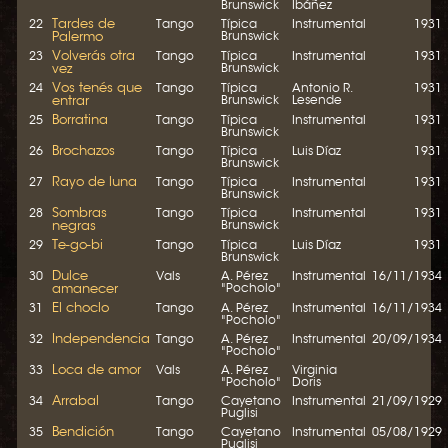
Brunswick
Ibáñez
Tardes de
22
Tango
Típica
Instrumental
1931
Palermo
Brunswick
Volverás otra
23
Tango
Típica
Instrumental
1931
vez
Brunswick
Vos tenés que
24
Tango
Típica
Antonio R.
1931
entrar
Brunswick
Lesende
Borratina
25
Tango
Típica
Instrumental
1931
Brunswick
Brochazos
26
Tango
Típica
Luis Díaz
1931
Brunswick
Rayo de luna
27
Tango
Típica
Instrumental
1931
Brunswick
Sombras
28
Tango
Típica
Instrumental
1931
negras
Brunswick
Te-go-bi
29
Tango
Típica
Luis Díaz
1931
Brunswick
Dulce
30
Vals
A. Pérez
Instrumental
16/11/1934
amanecer
"Pocholo"
El choclo
31
Tango
A. Pérez
Instrumental
16/11/1934
"Pocholo"
Independencia
32
Tango
A. Pérez
Instrumental
20/09/1934
"Pocholo"
Loca de amor
33
Vals
A. Pérez
Virginia
"Pocholo"
Doris
Arrabal
34
Tango
Cayetano
Instrumental
21/09/1929
Puglisi
Bendición
35
Tango
Cayetano
Instrumental
05/08/1929
Puglisi