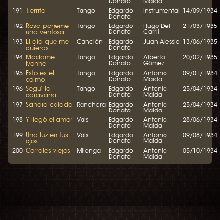
Donato
Maida
Tierrita
191
Tango
Edgardo
Instrumental
14/09/1934
Donato
Rosa poneme
192
Tango
Edgardo
Hugo Del
21/03/1935
una ventosa
Donato
Carril
El día que me
193
Canción
Edgardo
Juan Alessio
13/06/1935
quieras
Donato
Madame
194
Tango
Edgardo
Alberto
20/02/1935
Ivonne
Donato
Gómez
Esto es el
195
Tango
Edgardo
Antonio
09/01/1934
colmo
Donato
Maida
Seguí la
196
Tango
Edgardo
Antonio
25/04/1934
caravana
Donato
Maida
Sandia calada
197
Ranchera
Edgardo
Antonio
25/04/1934
Donato
Maida
Y llegó el amor
198
Vals
Edgardo
Antonio
28/06/1934
Donato
Maida
Una luz en tus
199
Vals
Edgardo
Antonio
09/08/1934
ojos
Donato
Maida
Corrales viejos
200
Milonga
Edgardo
Antonio
05/10/1934
Donato
Maida