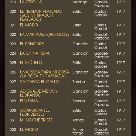
LA CRIOLLA
019
Milonga
Gardel-
1917
Razzano
EL TIRADOR PLATEADO
020
Estilo
Carlos
1917
(SOS MI TIRADOR
Gardel
PLATEADO)
EL MORO
021
Estilo
Carlos
1917
Gardel
LA MARIPOSA (GORJEOS)
022
Estilo
Gardel-
1917
Razzano
EL PANGARE
023
Canción
Carlos
1917
Gardel
LA CHINA FIERA
024
Canción
Gardel-
1917
Razzano
EL SEÑUELO
025
Estilo
Carlos
1917
Gardel
UNA ROSA PARA MI ROSA
026
Canción
Gardel-
1917
(LA ROSA ENCARNADA)
Razzano
YA CANTA EL GALLO
027
Zamba
Gardel-
1917
Razzano
ADIOS QUE ME VOY
028
Canción
Gardel-
1917
LLORANDO
Razzano
PUNTANA
029
Zamba
Gardel-
1917
Razzano
AMARGURA (EL
030
Estilo
Carlos
1917
FLORIDENSE)
Gardel
MI NOCHE TRISTE
031
Tango
Carlos
1917
Gardel
EL MORO
032
Arr. en
Gardel-
1917
tango
Razzano