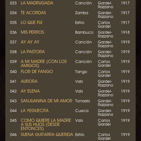
LA MADRUGADA
033
Canción
Gardel-
1917
Razzano
TE ACORDAS
034
Zamba
Gardel-
1917
Razzano
LO QUE FUI
035
Estilo
Carlos
1917
Gardel
MIS PERROS
036
Bambuco
Gardel-
1918
Razzano
AY AY AY
037
Canción
Gardel-
1919
Razzano
LA PASTORA
038
Canción
Gardel-
1919
Razzano
A MI MADRE (CON LOS
039
Canción
Carlos
1919
AMIGOS)
Gardel
FLOR DE FANGO
040
Tango
Carlos
1919
Gardel
AURORA
041
Vals
Gardel-
1919
Razzano
AY ELENA
042
Vals
Gardel-
1919
Razzano
SANJUANINA DE MI AMOR
043
Tonada
Gardel-
1919
Razzano
LA YEGUECITA
044
Cueca
Gardel-
1919
Razzano
COMO QUIERE LA MADRE
045
Vals
Carlos
1919
A SUS HIJOS (DESDE
Gardel
ENTONCES)
SUENA GUITARRA QUERIDA
046
Estilo
Carlos
1919
Gardel