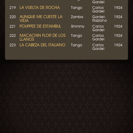
Gardel
LA VUELTA DE ROCHA
219
Tango
Carlos
1924
Gardel
AUNQUE ME CUESTE LA
220
Zamba
Gardel-
1924
VIDA
Razzano
POUPPEE DE ESTAMBUL
221
Shimmy
Carlos
1924
Gardel
MACACHIN FLOR DE LOS
222
Tango
Carlos
1924
LLANOS
Gardel
LA CABEZA DEL ITALIANO
223
Tango
Carlos
1924
Gardel