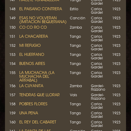
Gardel
EL PAISANO CONTRERA
148
Estilo
Carlos
1923
Gardel
ESAS NO VOLVERAN
149
Canción
Carlos
1923
(IMITACION BEQUERIANA)
Gardel
CO CO RO CO
150
Zamba
Carlos
1923
Gardel
LA CHACARERA
151
Tango
Carlos
1923
Gardel
MI REFUGIO
152
Tango
Carlos
1923
Gardel
EL HUERFANO
153
Tango
Carlos
1923
Gardel
BUENOS AIRES
154
Tango
Carlos
1923
Gardel
LA MUCHACHA (LA
155
Tango
Carlos
1923
MUCHACHA DEL
Gardel
ARRABAL)
LA CUYANITA
156
Zamba
Gardel-
1923
Razzano
TENDRAS QUE LLORAR
157
Vals
Gardel-
1923
Razzano
POBRES FLORES
158
Tango
Carlos
1923
Gardel
UNA PENA
159
Tango
Carlos
1923
Gardel
EL REY DEL CABARET
160
Tango
Carlos
1923
Gardel