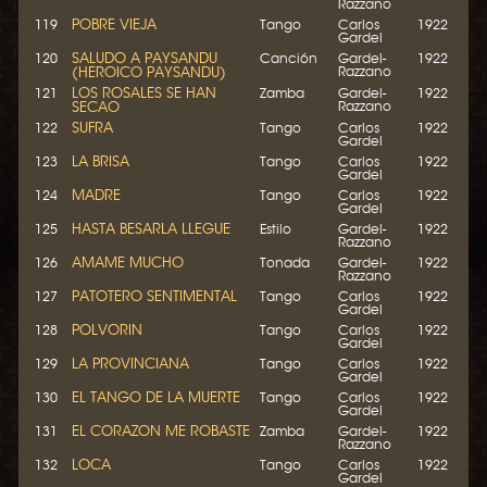
Razzano
POBRE VIEJA
119
Tango
Carlos
1922
Gardel
SALUDO A PAYSANDU
120
Canción
Gardel-
1922
(HEROICO PAYSANDU)
Razzano
LOS ROSALES SE HAN
121
Zamba
Gardel-
1922
SECAO
Razzano
SUFRA
122
Tango
Carlos
1922
Gardel
LA BRISA
123
Tango
Carlos
1922
Gardel
MADRE
124
Tango
Carlos
1922
Gardel
HASTA BESARLA LLEGUE
125
Estilo
Gardel-
1922
Razzano
AMAME MUCHO
126
Tonada
Gardel-
1922
Razzano
PATOTERO SENTIMENTAL
127
Tango
Carlos
1922
Gardel
POLVORIN
128
Tango
Carlos
1922
Gardel
LA PROVINCIANA
129
Tango
Carlos
1922
Gardel
EL TANGO DE LA MUERTE
130
Tango
Carlos
1922
Gardel
EL CORAZON ME ROBASTE
131
Zamba
Gardel-
1922
Razzano
LOCA
132
Tango
Carlos
1922
Gardel