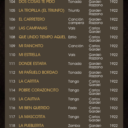
DOS COSAS TE PIDO
104
Tonada
Gardel-
1922
Razzano
LA TROPILLA (EL TRIUNFO)
105
Triunfo
Gardel-
1922
Razzano
EL CARRETERO
106
Canción
Gardel-
1922
campera
Razzano
LAS CAMPANAS
107
Vals
Carlos
1922
Gardel
QUE LINDO TIEMPO AQUEL
108
Estilo
Carlos
1922
Gardel
MI RANCHITO
109
Canción
Carlos
1922
Gardel
MI ESTRELLA
110
Vals
Gardel-
1922
Razzano
DONDE ESTARA
111
Tonada
Gardel-
1922
Razzano
MI PAÑUELO BORDAO
112
Tonada
Gardel-
1922
Razzano
LA CARTITA
113
Tango
Carlos
1922
Gardel
POBRE CORAZONCITO
114
Tango
Carlos
1922
Gardel
LA CAUTIVA
115
Tango
Carlos
1922
Gardel
MI BIEN QUERIDO
116
Fado
Carlos
1922
Gardel
LA MASCOTITA
117
Tango
Carlos
1922
Gardel
LA PUEBLERITA
118
Zamba
Gardel-
1922