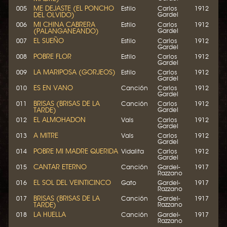
ME DEJASTE (EL PONCHO
005
Estilo
Carlos
1912
DEL OLVIDO)
Gardel
MI CHINA CABRERA
006
Estilo
Carlos
1912
(PALANGANEANDO)
Gardel
EL SUEÑO
007
Estilo
Carlos
1912
Gardel
POBRE FLOR
008
Estilo
Carlos
1912
Gardel
LA MARIPOSA (GORJEOS)
009
Estilo
Carlos
1912
Gardel
ES EN VANO
010
Canción
Carlos
1912
Gardel
BRISAS (BRISAS DE LA
011
Canción
Carlos
1912
TARDE)
Gardel
EL ALMOHADON
012
Vals
Carlos
1912
Gardel
A MITRE
013
Vals
Carlos
1912
Gardel
POBRE MI MADRE QUERIDA
014
Vidalita
Carlos
1912
Gardel
CANTAR ETERNO
015
Canción
Gardel-
1917
Razzano
EL SOL DEL VEINTICINCO
016
Gato
Gardel-
1917
Razzano
BRISAS (BRISAS DE LA
017
Canción
Gardel-
1917
TARDE)
Razzano
LA HUELLA
018
Canción
Gardel-
1917
Razzano