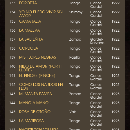
POROTITA
133
Tango
Carlos
1922
Gardel
YO NO PUEDO VIVIR SIN
134
Shimmy
Carlos
1922
AMOR
Gardel
CAMARADA
135
Tango
Carlos
1922
Gardel
LA MALEVA
136
Tango
Carlos
1922
Gardel
LA SALTEÑITA
137
Zamba
Gardel-
1922
Razzano
CORDOBA
138
Tango
Carlos
1922
Gardel
MIS FLORES NEGRAS
139
Pasillo
Carlos
1922
Gardel
NIDO DE AMOR (POR TI
140
Tango
Carlos
1922
LLORE)
Gardel
EL PINCHE (PINCHE)
141
Tango
Carlos
1923
Gardel
COMO LOS NARDOS EN
142
Tango
Carlos
1923
FLOR
Gardel
MI MANTA PAMPA
143
Zamba
Carlos
1923
Gardel
MANO A MANO
144
Tango
Carlos
1923
Gardel
ROSA DE OTOÑO
145
Vals
Carlos
1923
Gardel
LA MARIPOSA
146
Tango
Carlos
1923
Gardel
HACETE TONADILLERA
147
Tango
Carlos
1923