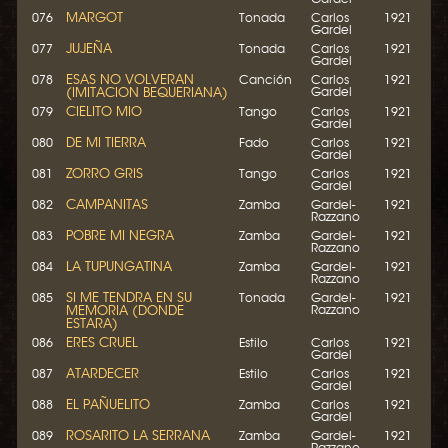
MARGOT
076
Tonada
Carlos
1921
Gardel
JUJEÑA
077
Tonada
Carlos
1921
Gardel
ESAS NO VOLVERAN
078
Canción
Carlos
1921
(IMITACION BEQUERIANA)
Gardel
CIELITO MIO
079
Tango
Carlos
1921
Gardel
DE MI TIERRA
080
Fado
Carlos
1921
Gardel
ZORRO GRIS
081
Tango
Carlos
1921
Gardel
CAMPANITAS
082
Zamba
Gardel-
1921
Razzano
POBRE MI NEGRA
083
Zamba
Gardel-
1921
Razzano
LA TUPUNGATINA
084
Zamba
Gardel-
1921
Razzano
SI ME TENDRA EN SU
085
Tonada
Gardel-
1921
MEMORIA (DONDE
Razzano
ESTARA)
ERES CRUEL
086
Estilo
Carlos
1921
Gardel
ATARDECER
087
Estilo
Carlos
1921
Gardel
EL PAÑUELITO
088
Zamba
Carlos
1921
Gardel
ROSARITO LA SERRANA
089
Zamba
Gardel-
1921
Razzano