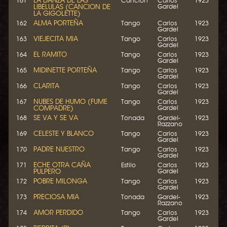
LA DANZA DE LAS
161
Canción
Carlos
1923
LIBELULAS (CANCION DE
Gardel
LA GIGOLETTE)
ALMA PORTEÑA
162
Tango
Carlos
1923
Gardel
VIEJECITA MIA
163
Tango
Carlos
1923
Gardel
EL RAMITO
164
Tango
Carlos
1923
Gardel
MIDINETTE PORTEÑA
165
Tango
Carlos
1923
Gardel
CLARITA
166
Tango
Carlos
1923
Gardel
NUBES DE HUMO (FUME
167
Tango
Carlos
1923
COMPADRE)
Gardel
SE VA Y SE VA
168
Tonada
Gardel-
1923
Razzano
CELESTE Y BLANCO
169
Tango
Carlos
1923
Gardel
PADRE NUESTRO
170
Tango
Carlos
1923
Gardel
ECHE OTRA CAÑA
171
Estilo
Carlos
1923
PULPERO
Gardel
POBRE MILONGA
172
Tango
Carlos
1923
Gardel
PRECIOSA MIA
173
Tonada
Gardel-
1923
Razzano
AMOR PERDIDO
174
Tango
Carlos
1923
Gardel