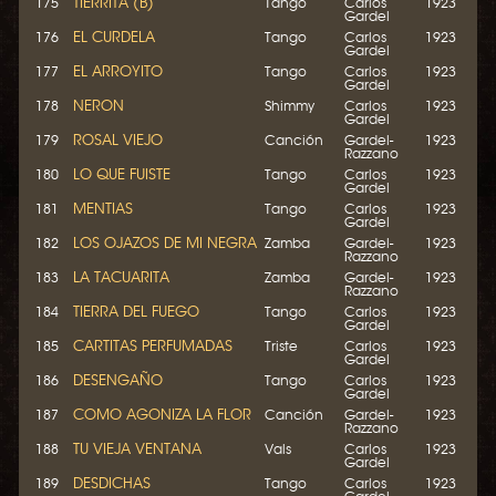
TIERRITA (B)
175
Tango
Carlos
1923
Gardel
EL CURDELA
176
Tango
Carlos
1923
Gardel
EL ARROYITO
177
Tango
Carlos
1923
Gardel
NERON
178
Shimmy
Carlos
1923
Gardel
ROSAL VIEJO
179
Canción
Gardel-
1923
Razzano
LO QUE FUISTE
180
Tango
Carlos
1923
Gardel
MENTIAS
181
Tango
Carlos
1923
Gardel
LOS OJAZOS DE MI NEGRA
182
Zamba
Gardel-
1923
Razzano
LA TACUARITA
183
Zamba
Gardel-
1923
Razzano
TIERRA DEL FUEGO
184
Tango
Carlos
1923
Gardel
CARTITAS PERFUMADAS
185
Triste
Carlos
1923
Gardel
DESENGAÑO
186
Tango
Carlos
1923
Gardel
COMO AGONIZA LA FLOR
187
Canción
Gardel-
1923
Razzano
TU VIEJA VENTANA
188
Vals
Carlos
1923
Gardel
DESDICHAS
189
Tango
Carlos
1923