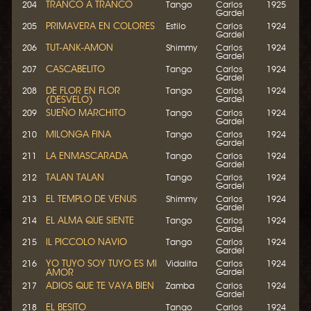
TRANCO A TRANCO
204
Tango
Carlos
1925
Gardel
PRIMAVERA EN COLORES
205
Estilo
Carlos
1924
Gardel
TUT-ANK-AMON
206
Shimmy
Carlos
1924
Gardel
CASCABELITO
207
Tango
Carlos
1924
Gardel
DE FLOR EN FLOR
208
Tango
Carlos
1924
(DESVELO)
Gardel
SUEÑO MARCHITO
209
Tango
Carlos
1924
Gardel
MILONGA FINA
210
Tango
Carlos
1924
Gardel
LA ENMASCARADA
211
Tango
Carlos
1924
Gardel
TALAN TALAN
212
Tango
Carlos
1924
Gardel
EL TEMPLO DE VENUS
213
Shimmy
Carlos
1924
Gardel
EL ALMA QUE SIENTE
214
Tango
Carlos
1924
Gardel
IL PICCOLO NAVIO
215
Tango
Carlos
1924
Gardel
YO TUYO SOY TUYO ES MI
216
Vidalita
Carlos
1924
AMOR
Gardel
ADIOS QUE TE VAYA BIEN
217
Zamba
Carlos
1924
Gardel
EL BESITO
218
Tango
Carlos
1924