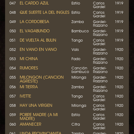
EL CARDO AZUL
047
Estilo
Carlos
1919
Gardel
QUE SUERTE LA DEL INGLES
048
Estilo
Carlos
1919
Gardel
LA CORDOBESA
049
Zamba
Gardel-
1919
Razzano
EL VAGABUNDO
050
Bambuco
Gardel-
1919
Razzano
DE VUELTA AL BULIN
051
Tango
Carlos
1919
Gardel
EN VANO EN VANO
052
Vals
Gardel-
1920
Razzano
MI CHINA
053
Fado
Gardel-
1920
Razzano
RUMORES
054
Canción
Gardel-
1920
bambuco
Razzano
MILONGON (CANCION
055
Milonga
Gardel-
1920
AGRESTE)
Razzano
MI TIERRA
056
Zamba
Gardel-
1920
Razzano
IVETTE
057
Tango
Carlos
1920
Gardel
HAY UNA VIRGEN
058
Milonga
Carlos
1920
Gardel
POBRE MADRE (A MI
059
Estilo
Carlos
1920
MADRE)
Gardel
AMANECER
060
Cifra
Carlos
1920
Gardel
LINDA PROVINCIANITA
061
Zamba
Gardel-
1920