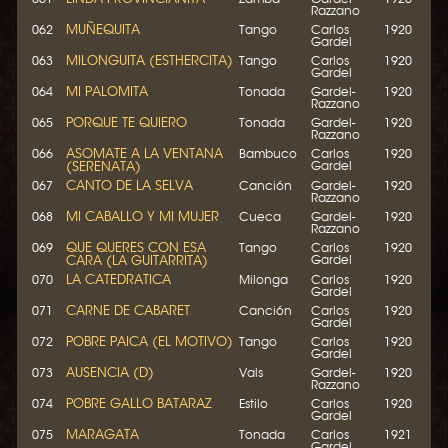
Razzano
MUÑEQUITA
062
Tango
Carlos
1920
Gardel
MILONGUITA (ESTHERCITA)
063
Tango
Carlos
1920
Gardel
MI PALOMITA
064
Tonada
Gardel-
1920
Razzano
PORQUE TE QUIERO
065
Tonada
Gardel-
1920
Razzano
ASOMATE A LA VENTANA
066
Bambuco
Carlos
1920
(SERENATA)
Gardel
CANTO DE LA SELVA
067
Canción
Gardel-
1920
Razzano
MI CABALLO Y MI MUJER
068
Cueca
Gardel-
1920
Razzano
QUE QUERES CON ESA
069
Tango
Carlos
1920
CARA (LA GUITARRITA)
Gardel
LA CATEDRATICA
070
Milonga
Carlos
1920
Gardel
CARNE DE CABARET
071
Canción
Carlos
1920
Gardel
POBRE PAICA (EL MOTIVO)
072
Tango
Carlos
1920
Gardel
AUSENCIA (D)
073
Vals
Gardel-
1920
Razzano
POBRE GALLO BATARAZ
074
Estilo
Carlos
1920
Gardel
MARAGATA
075
Tonada
Carlos
1921
Gardel