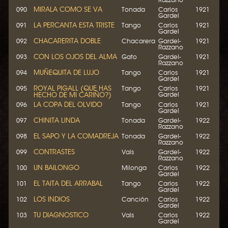
MIRALA COMO SE VA
090
Tonada
Carlos
1921
Gardel
LA PERCANTA ESTA TRISTE
091
Tango
Carlos
1921
Gardel
CHACARERITA DOBLE
092
Chacarera
Gardel-
1921
Razzano
CON LOS OJOS DEL ALMA
093
Gato
Gardel-
1921
Razzano
MUÑEQUITA DE LUJO
094
Tango
Carlos
1921
Gardel
ROYAL PIGALL (QUE HAS
095
Tango
Carlos
1921
HECHO DE MI CARIÑO?)
Gardel
LA COPA DEL OLVIDO
096
Tango
Carlos
1921
Gardel
CHINITA LINDA
097
Tonada
Gardel-
1922
Razzano
EL SAPO Y LA COMADREJA
098
Tonada
Gardel-
1922
Razzano
CONTRASTES
099
Vals
Gardel-
1922
Razzano
UN BAILONGO
100
Milonga
Carlos
1922
Gardel
EL TAITA DEL ARRABAL
101
Tango
Carlos
1922
Gardel
LOS INDIOS
102
Canción
Carlos
1922
Gardel
TU DIAGNOSTICO
103
Vals
Carlos
1922
Gardel