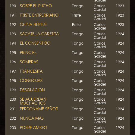
Gardel
SOBRE EL PUCHO
190
Tango
Carlos
1923
Gardel
TRISTE ENTRERRIANO
191
Triste
Carlos
1923
Gardel
CHINA HEREJE
192
Estilo
Carlos
1923
Gardel
SACATE LA CARETITA
193
Tango
Carlos
1924
Gardel
EL CONSENTIDO
194
Tango
Carlos
1924
Gardel
PRINCIPE
195
Tango
Carlos
1924
Gardel
SOMBRAS
196
Tango
Carlos
1924
Gardel
FRANCESITA
197
Tango
Carlos
1924
Gardel
CONGOJAS
198
Tango
Carlos
1924
Gardel
DESOLACION
199
Tango
Carlos
1924
Gardel
SE ACUERDAN
200
Tango
Carlos
1924
MUCHACHOS
Gardel
PERDONAME SEÑOR
201
Tango
Carlos
1924
Gardel
NUNCA MAS
202
Tango
Carlos
1924
Gardel
POBRE AMIGO
203
Tango
Carlos
1924
Gardel