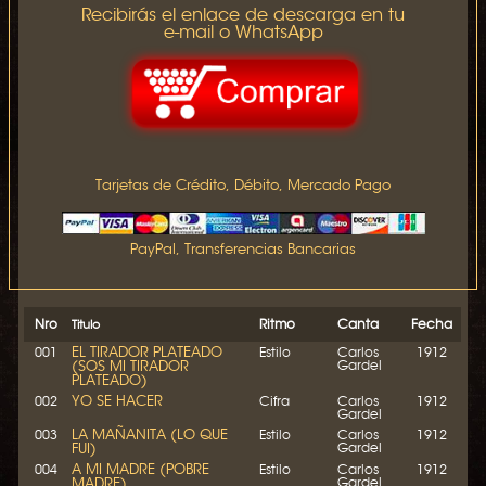
Recibirás el enlace de descarga en tu
e-mail o WhatsApp
Tarjetas de Crédito, Débito, Mercado Pago
PayPal, Transferencias Bancarias
Nro
Ritmo
Canta
Fecha
Titulo
EL TIRADOR PLATEADO
001
Estilo
Carlos
1912
(SOS MI TIRADOR
Gardel
PLATEADO)
YO SE HACER
002
Cifra
Carlos
1912
Gardel
LA MAÑANITA (LO QUE
003
Estilo
Carlos
1912
FUI)
Gardel
A MI MADRE (POBRE
004
Estilo
Carlos
1912
MADRE)
Gardel