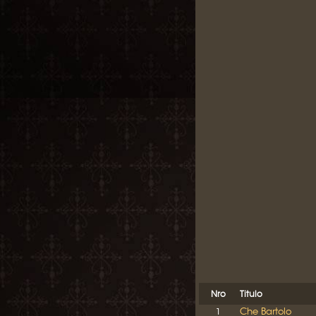
Nro
Titulo
Che Bartolo
1