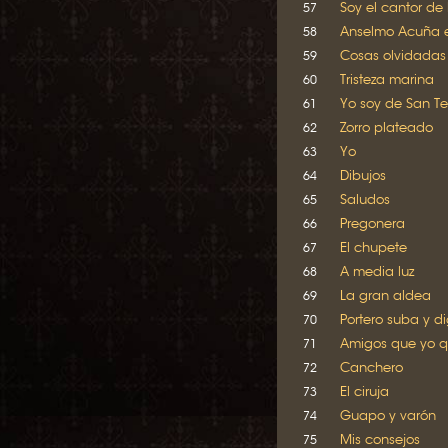
Soy el cantor de
57
Anselmo Acuña e
58
Cosas olvidadas
59
Tristeza marina
60
Yo soy de San T
61
Zorro plateado
62
Yo
63
Dibujos
64
Saludos
65
Pregonera
66
El chupete
67
A media luz
68
La gran aldea
69
Portero suba y d
70
Amigos que yo q
71
Canchero
72
El ciruja
73
Guapo y varón
74
Mis consejos
75