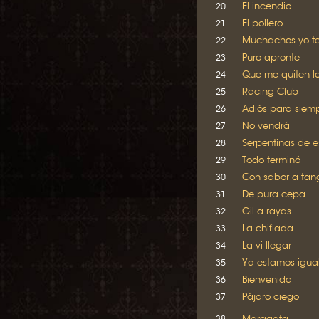
El incendio
20
El pollero
21
Muchachos yo t
22
Puro apronte
23
Que me quiten lo
24
Racing Club
25
Adiós para siem
26
No vendrá
27
Serpentinas de 
28
Todo terminó
29
Con sabor a tan
30
De pura cepa
31
Gil a rayas
32
La chiflada
33
La vi llegar
34
Ya estamos igua
35
Bienvenida
36
Pájaro ciego
37
Maragata
38