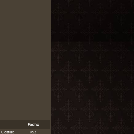
Fecha
 Castillo
1953