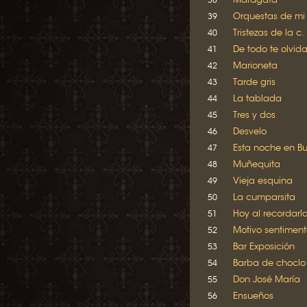
Orquestas de mi
39
Tristezas de la c.
40
De todo te olvid
41
Marioneta
42
Tarde gris
43
La tablada
44
Tres y dos
45
Desvelo
46
Esta noche en Bu
47
Muñequita
48
Vieja esquina
49
La cumparsita
50
Hoy al recordarl
51
Motivo sentiment
52
Bar Exposición
53
Barba de choclo
54
Don José María
55
Ensueños
56