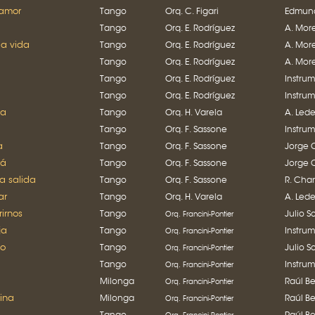
amor
Tango
Orq. C. Figari
Edmund
Tango
Orq. E. Rodríguez
A. Mor
la vida
Tango
Orq. E. Rodríguez
A. Mor
Tango
Orq. E. Rodríguez
A. Mor
Tango
Orq. E. Rodríguez
Instru
Tango
Orq. E. Rodríguez
Instru
na
Tango
Orq. H. Varela
A. Led
Tango
Orq. F. Sassone
Instru
a
Tango
Orq. F. Sassone
Jorge 
rá
Tango
Orq. F. Sassone
Jorge 
la salida
Tango
Orq. F. Sassone
R. Cha
ar
Tango
Orq. H. Varela
A. Led
irnos
Tango
Julio S
Orq. Francini-Pontier
ja
Tango
Instru
Orq. Francini-Pontier
go
Tango
Julio S
Orq. Francini-Pontier
Tango
Instru
Orq. Francini-Pontier
Milonga
Raúl B
Orq. Francini-Pontier
ina
Milonga
Raúl B
Orq. Francini-Pontier
Tango
Raúl B