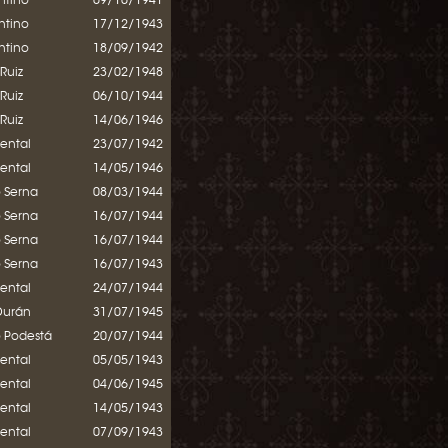
entino
17/12/1943
entino
18/09/1942
 Ruiz
23/02/1948
 Ruiz
06/10/1944
 Ruiz
14/06/1946
mental
23/07/1942
mental
14/05/1946
o Serna
08/03/1944
o Serna
16/07/1944
o Serna
16/07/1944
o Serna
16/07/1943
mental
24/07/1944
Durán
31/07/1945
o Podestá
20/07/1944
mental
05/05/1943
mental
04/06/1945
mental
14/05/1943
mental
07/09/1943