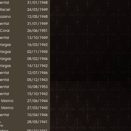
mental
31/01/1948
Maciel
24/03/1949
Lozano
12/05/1948
mental
31/01/1949
 Coral
26/06/1951
mental
13/10/1949
Vargas
16/03/1942
Vargas
02/11/1945
Vargas
08/02/1946
Vargas
14/12/1942
mental
12/07/1946
mental
05/12/1943
mental
10/08/1953
mental
15/10/1942
o Marino
27/06/1944
o Marino
27/03/1945
mental
10/04/1946
28/05/1941
o
no
entino
09/10/1941