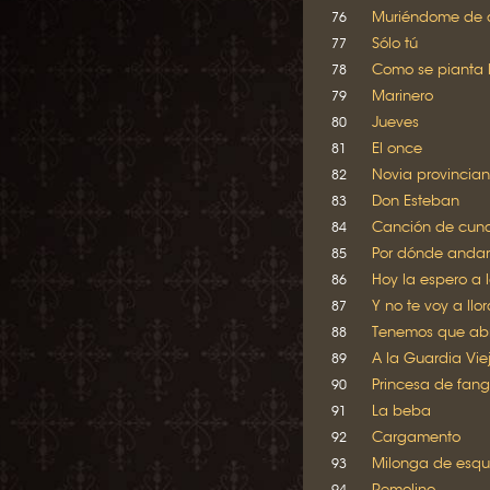
Muriéndome de 
76
Sólo tú
77
Como se pianta 
78
Marinero
79
Jueves
80
El once
81
Novia provincia
82
Don Esteban
83
Canción de cun
84
Por dónde anda
85
Hoy la espero a 
86
Y no te voy a llor
87
Tenemos que abr
88
A la Guardia Vie
89
Princesa de fan
90
La beba
91
Cargamento
92
Milonga de esqu
93
Remolino
94