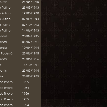
Durán
23/04/1945
o Rufino
28/05/1943
o Rufino
19/06/1940
o Rufino
07/09/1943
o Rufino
07/10/1943
o Rufino
14/06/1943
Vidal
20/04/1945
mental
03/07/1951
mental
10/04/1944
o Podestá
28/06/1945
mental
21/06/1956
s
13/10/1941
Denis
23/03/1944
rán
28/06/1945
o Rivero
1955
o Rivero
1954
o Rivero
1956
o Rivero
1955
o Rivero
1954