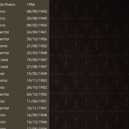
o Rivero
1956
eno
08/09/1943
eno
20/08/1940
eno
08/02/1943
mental
24/09/1941
mental
30/10/1956
esma
21/08/1952
mental
23/03/1948
Casal
19/05/1947
Casal
27/08/1947
nel
15/02/1949
esma
19/11/1953
osa
24/10/1952
mental
24/10/1952
osa
11/05/1951
mental
10/11/1947
erón
16/09/1948
erón
16/12/1946
erón
17/05/1946