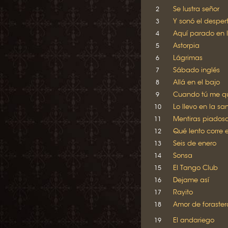
Se lustra señor
2
Y sonó el desper
3
Aquí parado en 
4
Astorpia
5
Lágrimas
6
Sábado inglés
7
Allá en el bajo
8
Cuando tú me qu
9
Lo llevo en la sa
10
Mentiras piados
11
Qué lento corre e
12
Seis de enero
13
Sonsa
14
El Tango Club
15
Dejame así
16
Rayito
17
Amor de foraster
18
El andariego
19