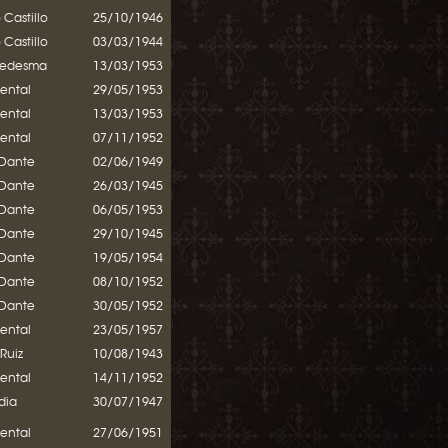
 Castillo
25/10/1946
 Castillo
03/03/1944
Ledesma
13/03/1953
mental
29/05/1953
mental
13/03/1953
mental
07/11/1952
 Dante
02/06/1949
 Dante
26/03/1945
 Dante
06/05/1953
 Dante
29/10/1945
 Dante
19/05/1954
 Dante
08/10/1952
 Dante
30/05/1952
mental
23/05/1957
 Ruiz
10/08/1943
mental
14/11/1952
dia
30/07/1947
mental
27/06/1951